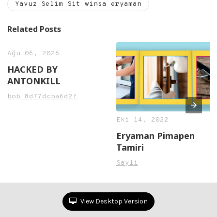
Yavuz Selim Sit winsa eryaman
Related Posts
Ağu 06, 2026
HACKED BY
ANTONKILL
bob_8d77dcba6d2f
Eki 14, 2022
Eryaman Pimapen
Tamiri
Sayli
View Desktop Version