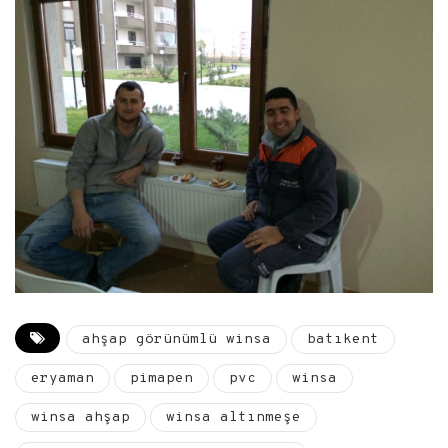
ahşap görünümlü winsa
batıkent
eryaman
pimapen
pvc
winsa
winsa ahşap
winsa altınmeşe