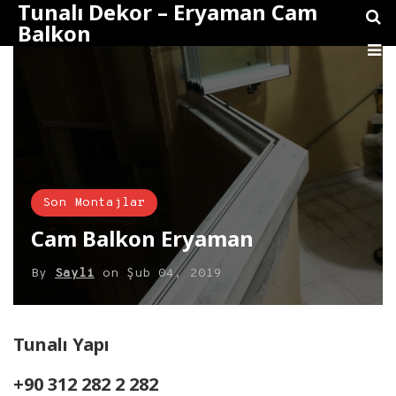
Tunalı Dekor – Eryaman Cam
Balkon
Son Montajlar
Cam Balkon Eryaman
By
Sayli
on
Şub 04, 2019
Tunalı Yapı
+90 312 282 2 282