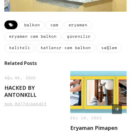
balkon
cam
eryaman
eryaman cam balkon
güvenilir
kaliteli
katlanır cam balkon
sağlam
Related Posts
Ağu 06, 2026
HACKED BY
ANTONKILL
bob_8d77dcba6d2f
Eki 14, 2022
Eryaman Pimapen