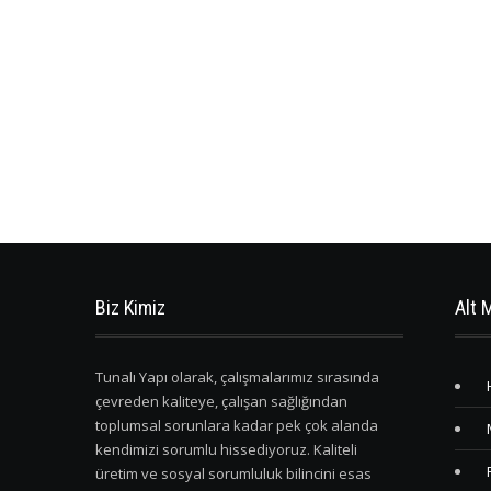
Biz Kimiz
Alt 
Tunalı Yapı olarak, çalışmalarımız sırasında
çevreden kaliteye, çalışan sağlığından
toplumsal sorunlara kadar pek çok alanda
kendimizi sorumlu hissediyoruz. Kaliteli
üretim ve sosyal sorumluluk bilincini esas