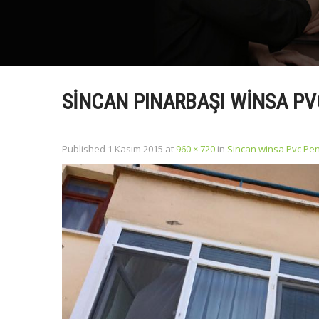
SINCAN PINARBAŞI WINSA P
Published
1 Kasım 2015
at
960 × 720
in
Sincan winsa Pvc Pe