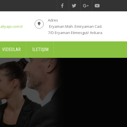
Adres
aliyapi.com.tr
Eryaman Mah. Emiryaman Cad.
7/D Eryaman Etimesgut/ Ankara
VIDEOLAR
İLETIŞIM