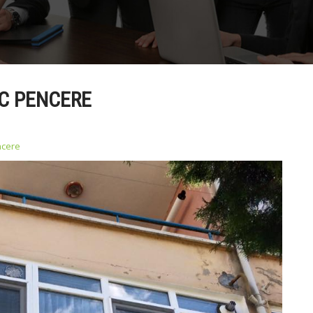
VC PENCERE
ncere