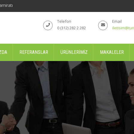
amiratı
Telefon
Email
0 (312) 282 2 282
iletisim@tun
ZDA
REFERANSLAR
ÜRÜNLERIMIZ
MAKALELER