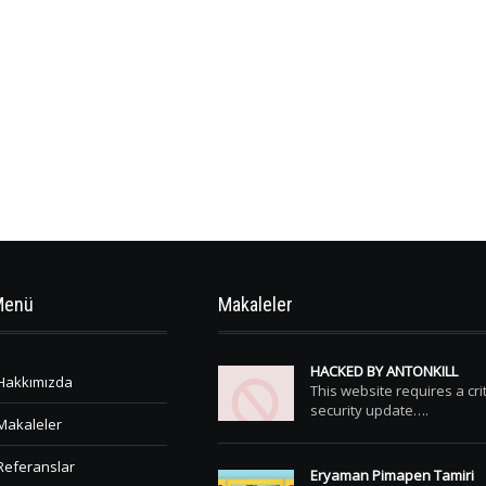
Menü
Makaleler
HACKED BY ANTONKILL
Hakkımızda
This website requires a crit
security update….
Makaleler
Referanslar
Eryaman Pimapen Tamiri