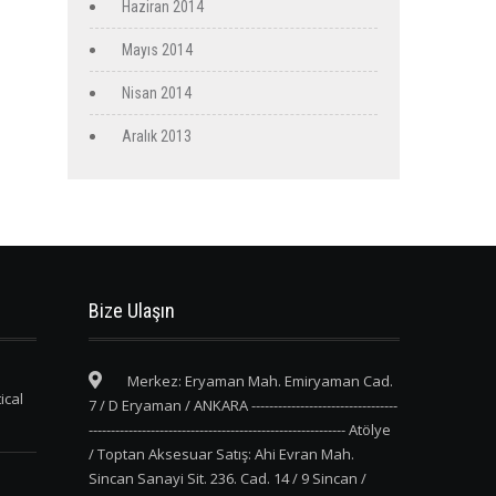
Haziran 2014
Mayıs 2014
Nisan 2014
Aralık 2013
Bize Ulaşın
Merkez: Eryaman Mah. Emiryaman Cad.
ical
7 / D Eryaman / ANKARA ---------------------------------
---------------------------------------------------------- Atölye
/ Toptan Aksesuar Satış: Ahi Evran Mah.
Sincan Sanayi Sit. 236. Cad. 14 / 9 Sincan /