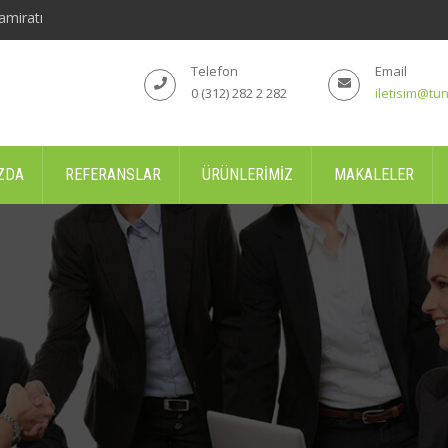
amiratı
Telefon
Email
0 (312) 282 2 282
iletisim@tun
ZDA
REFERANSLAR
ÜRÜNLERIMIZ
MAKALELER