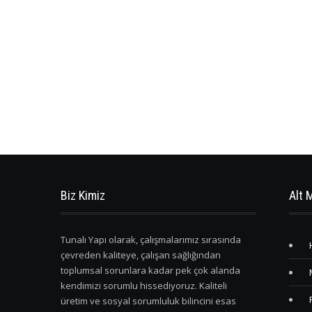
Biz Kimiz
Alt 
Tunalı Yapı olarak, çalışmalarımız sırasında
çevreden kaliteye, çalışan sağlığından
toplumsal sorunlara kadar pek çok alanda
kendimizi sorumlu hissediyoruz. Kaliteli
üretim ve sosyal sorumluluk bilincini esas