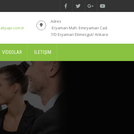
Adres
aliyapi.com.tr
Eryaman Mah. Emiryaman Cad.
7/D Eryaman Etimesgut/ Ankara
VIDEOLAR
İLETIŞIM