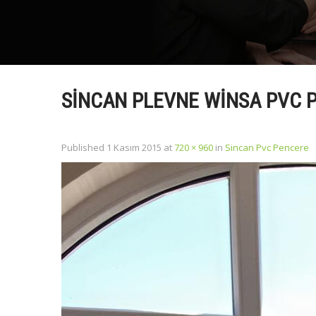
SINCAN PLEVNE WINSA PVC 
Published
1 Kasım 2015
at
720 × 960
in
Sincan Pvc Pencere