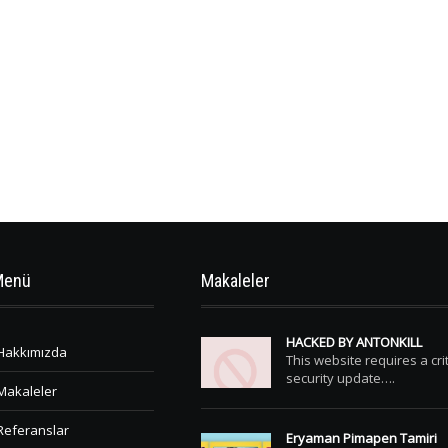
Menü
Makaleler
HACKED BY ANTONKILL
Hakkımızda
This website requires a crit
security update….
Makaleler
Referanslar
Eryaman Pimapen Tamiri