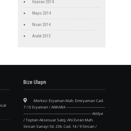
Haziran 2014
Mayıs 2014
Nisan 2014
Aralık 2013
Bize Ulaşın
Merkez: Eryaman Mah. Emiryaman Cad.
ical
7 / D Eryaman / ANKARA ---------------------------------
---------------------------------------------------------- Atölye
/ Toptan Aksesuar Satış: Ahi Evran Mah.
Sincan Sanayi Sit. 236. Cad. 14 / 9 Sincan /