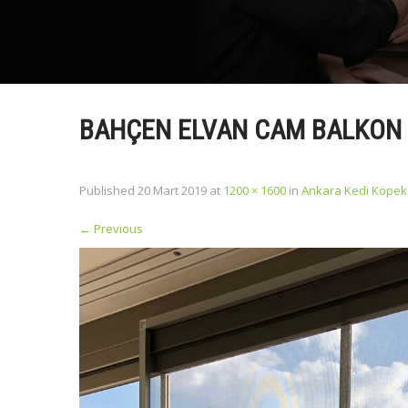
BAHÇEN ELVAN CAM BALKON 
Published
20 Mart 2019
at
1200 × 1600
in
Ankara Kedi Köpek 
←
Previous