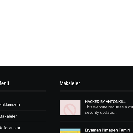
Menü
Makaleler
HACKED BY ANTONKILL
Hakkımızda
This website requires a crit
security update….
Makaleler
Referanslar
Eryaman Pimapen Tamiri