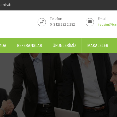
amiratı
Telefon
Email
0 (312) 282 2 282
iletisim@tun
ZDA
REFERANSLAR
ÜRÜNLERIMIZ
MAKALELER