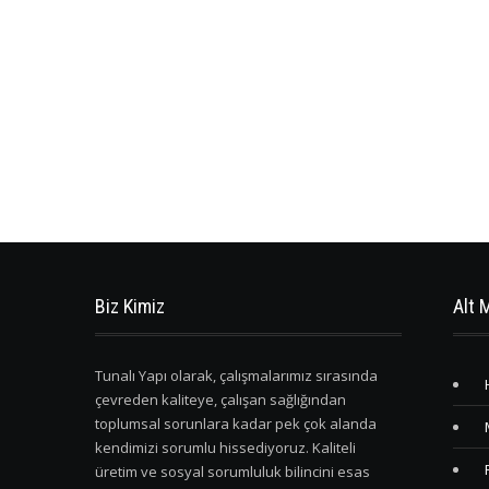
Biz Kimiz
Alt 
Tunalı Yapı olarak, çalışmalarımız sırasında
çevreden kaliteye, çalışan sağlığından
toplumsal sorunlara kadar pek çok alanda
kendimizi sorumlu hissediyoruz. Kaliteli
üretim ve sosyal sorumluluk bilincini esas