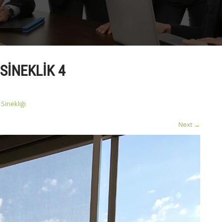
SINEKLIK 4
Sinekliği
Next
→