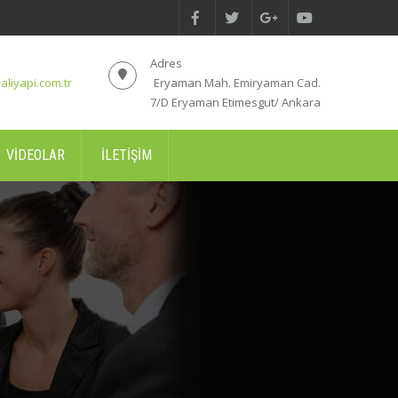
Adres
aliyapi.com.tr
Eryaman Mah. Emiryaman Cad.
7/D Eryaman Etimesgut/ Ankara
VIDEOLAR
İLETIŞIM