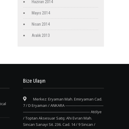
Haziran 2014
Mayıs 2014
Nisan 2014
Aralık 2013
Bize Ulaşın
Merkez: Eryaman Mah. Emiryaman Cad.
ical
7 / D Eryaman / ANKARA ---------------------------------
---------------------------------------------------------- Atölye
/ Toptan Aksesuar Satış: Ahi Evran Mah.
Sincan Sanayi Sit. 236. Cad. 14 / 9 Sincan /