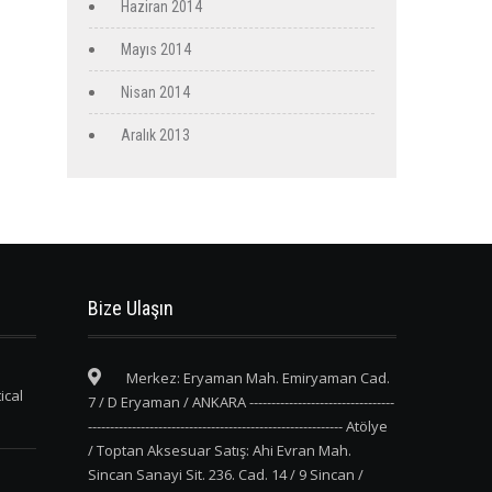
Haziran 2014
Mayıs 2014
Nisan 2014
Aralık 2013
Bize Ulaşın
Merkez: Eryaman Mah. Emiryaman Cad.
ical
7 / D Eryaman / ANKARA ---------------------------------
---------------------------------------------------------- Atölye
/ Toptan Aksesuar Satış: Ahi Evran Mah.
Sincan Sanayi Sit. 236. Cad. 14 / 9 Sincan /