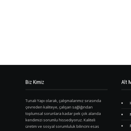
Biz Kimiz
Alt 
Tunalı Yapı olarak, çalışmalarımız sırasında
çevreden kaliteye, çalışan sağlığından
toplumsal sorunlara kadar pek çok alanda
kendimizi sorumlu hissediyoruz. Kaliteli
üretim ve sosyal sorumluluk bilincini esas