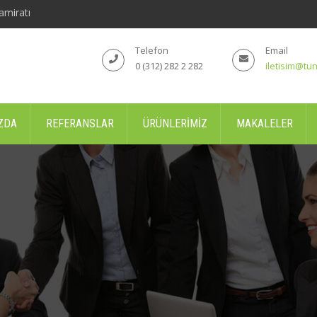
amiratı
Telefon
Email
0 (312) 282 2 282
iletisim@tun
ZDA
REFERANSLAR
ÜRÜNLERIMIZ
MAKALELER