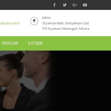
Adres
aliyapi.com.tr
Eryaman Mah. Emiryaman Cad.
7/D Eryaman Etimesgut/ Ankara
VIDEOLAR
İLETIŞIM