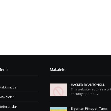
Menü
Makaleler
HACKED BY ANTONKILL
Hakkımızda
This website requires a crit
security update….
Makaleler
Referanslar
Eryaman Pimapen Tamiri