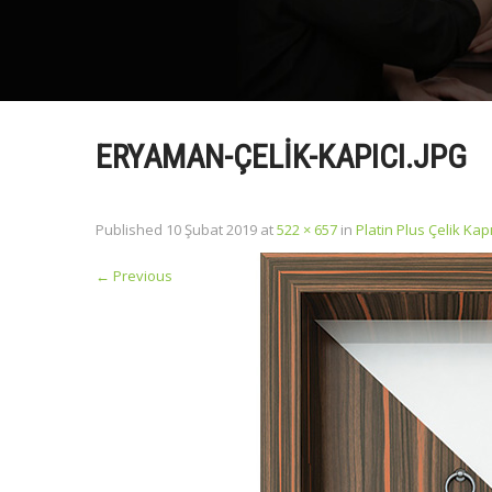
ERYAMAN-ÇELIK-KAPICI.JPG
Published
10 Şubat 2019
at
522 × 657
in
Platin Plus Çelik Kap
←
Previous