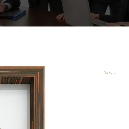
ı
Next
→