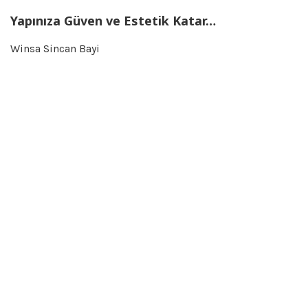
Yapınıza Güven ve Estetik Katar…
Winsa Sincan Bayi