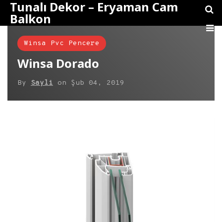
Tunalı Dekor – Eryaman Cam
Balkon
Winsa Pvc Pencere
Winsa Dorado
By
Sayli
on
Şub 04, 2019