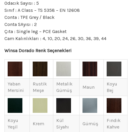
Odacık Sayısı : 5
Sınıf : A Class – TS 5358 – EN 12608
Conta : TPE Grey / Black
Conta SAyısı : 2
Çıta : Single leg – PCE Gasket
Cam Kalınlıkları : 4, 10, 20, 24, 26, 30, 36, 39, 44
Winsa Dorado Renk Seçenekleri
Yaban
Rustik
Metalik
Koyu
Maun
Mersini
Meşe
Gümüş
Bej
Koyu
Kül
Fındık
Krem
Gümüş
Yeşil
Siyahı
Kahve