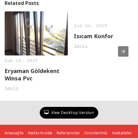
Related Posts
Şub 04, 2019
Isıcam Konfor
Sayli
Şub 10, 2019
Eryaman Göldekent
Winsa Pvc
Sayli
View Desktop Version
Anasayfa
Hakkımızda
Referanslar
Ürünlerimiz
makaleler