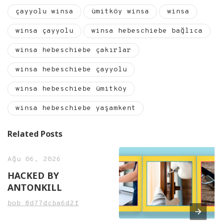
çayyolu winsa
ümitköy winsa
winsa
winsa çayyolu
winsa hebeschiebe bağlıca
winsa hebeschiebe çakırlar
winsa hebeschiebe çayyolu
winsa hebeschiebe ümitköy
winsa hebeschiebe yaşamkent
Related Posts
Ağu 06, 2026
HACKED BY
ANTONKILL
bob_8d77dcba6d2f