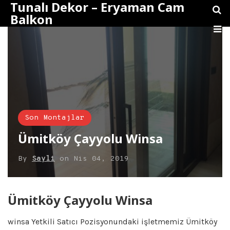
Tunalı Dekor – Eryaman Cam
Balkon
Son Montajlar
Ümitköy Çayyolu Winsa
By
Sayli
on
Nis 04, 2019
Ümitköy Çayyolu Winsa
winsa Yetkili Satıcı Pozisyonundaki işletmemiz Ümitköy