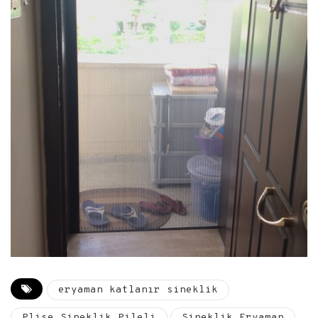
eryaman katlanır sineklik
Plise Sineklik Pileli
Sineklik Eryaman