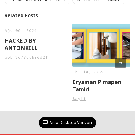
Related Posts
Ağu 06, 2026
HACKED BY
ANTONKILL
bob_8d77dcba6d2f
Eki 14, 2022
Eryaman Pimapen
Tamiri
Sayli
View Desktop Version