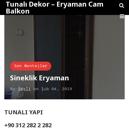
Tunalı Dekor – Eryaman Cam
Balkon
Son Montajlar
Sineklik Eryaman
By
Sayli
on
Şub 04, 2019
TUNALI YAPI
+90 312 282 2 282