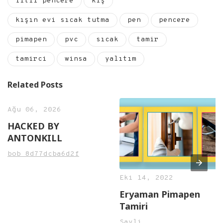
fitil pencere
kış
kışın evi sıcak tutma
pen
pencere
pimapen
pvc
sıcak
tamir
tamirci
winsa
yalıtım
Related Posts
Ağu 06, 2026
HACKED BY
ANTONKILL
bob_8d77dcba6d2f
Eki 14, 2022
Eryaman Pimapen
Tamiri
Sayli