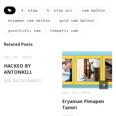
4. etap
5. etap pvc
cam balkon
eryaman cam balkon
gold cam balkon
güvenlikli cam
temperli cam
Related Posts
Ağu 06, 2026
HACKED BY
ANTONKILL
bob_8d77dcba6d2f
Eki 14, 2022
Eryaman Pimapen
Tamiri
Sayli