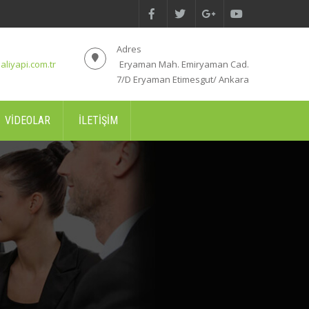
Adres
aliyapi.com.tr
Eryaman Mah. Emiryaman Cad.
7/D Eryaman Etimesgut/ Ankara
VIDEOLAR
İLETIŞIM