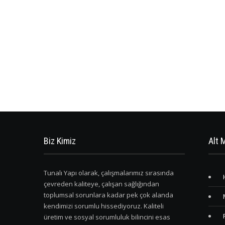
Biz Kimiz
Alt 
Tunalı Yapı olarak, çalışmalarımız sırasında
çevreden kaliteye, çalışan sağlığından
toplumsal sorunlara kadar pek çok alanda
kendimizi sorumlu hissediyoruz. Kaliteli
üretim ve sosyal sorumluluk bilincini esas