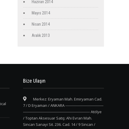
Haziran 2014
Mayıs 2014
Nisan 2014
Aralık 2013
Bize Ulaşın
Merkez: Eryaman Mah. Emiryaman Cad.
ical
7 / D Eryaman / ANKARA ---------------------------------
---------------------------------------------------------- Atölye
/ Toptan Aksesuar Satış: Ahi Evran Mah.
Sincan Sanayi Sit. 236. Cad. 14 / 9 Sincan /