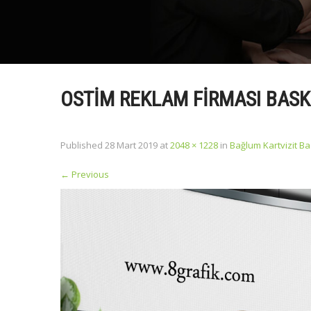
OSTIM REKLAM FIRMASI BASK
Published
28 Mart 2019
at
2048 × 1228
in
Bağlum Kartvizit Ba
←
Previous