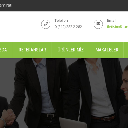
amiratı
Telefon
Email
0 (312) 282 2 282
iletisim@tun
ZDA
REFERANSLAR
ÜRÜNLERIMIZ
MAKALELER