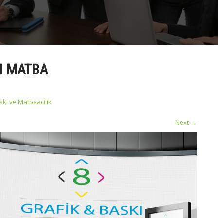
I MATBA
skı ve Matbaacılık
Next
→