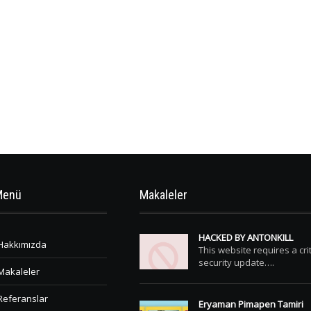
Menü
Makaleler
HACKED BY ANTONKILL
Hakkımızda
This website requires a crit
security update….
Makaleler
Referanslar
Eryaman Pimapen Tamiri