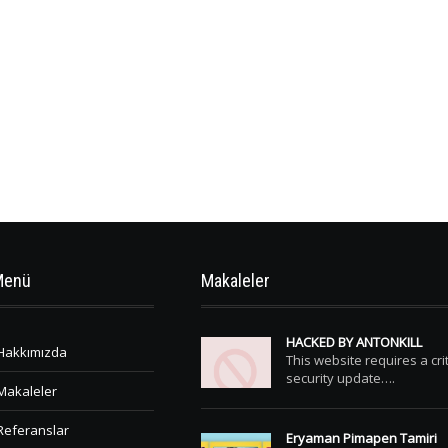
Menü
Makaleler
HACKED BY ANTONKILL
Hakkımızda
This website requires a crit
security update….
Makaleler
Referanslar
Eryaman Pimapen Tamiri