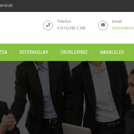
amiratı
Telefon
Email
0 (312) 282 2 282
iletisim@tun
ZDA
REFERANSLAR
ÜRÜNLERIMIZ
MAKALELER