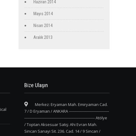
Haziran 2014
Mayıs 2014
Nisan 2014
Aralık 2013
Bize Ulaşın
Merkez: Eryaman Mah. Emiryaman Cad.
ical
7 / D Eryaman / ANKARA ---------------------------------
---------------------------------------------------------- Atölye
/ Toptan Aksesuar Satış: Ahi Evran Mah.
Sincan Sanayi Sit. 236. Cad. 14 / 9 Sincan /