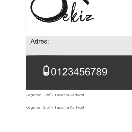
Keçiören Grafik Tasarım Kartvizit
Keçiören Grafik Tasarım Kartvizit