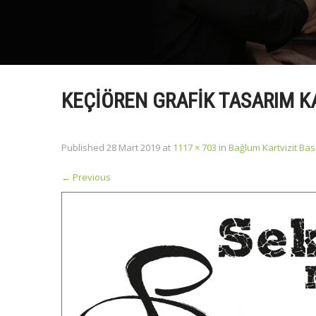
KEÇIÖREN GRAFIK TASARIM K
Published
28 Mart 2019
at
1117 × 703
in
Bağlum Kartvizit Bas
←
Previous