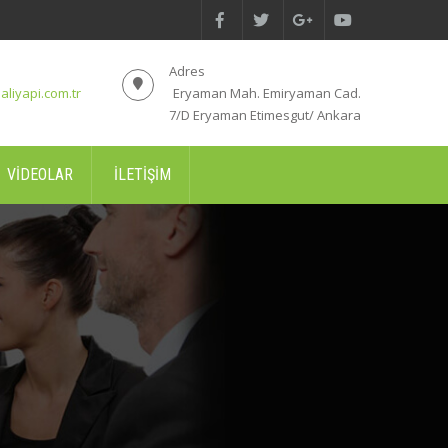
Adres
aliyapi.com.tr
Eryaman Mah. Emiryaman Cad.
7/D Eryaman Etimesgut/ Ankara
VIDEOLAR
İLETIŞIM