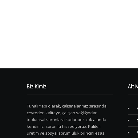
Biz Kimiz
Alt 
Tunalı Yapı olarak, çalışmalarımız sırasında
çevreden kaliteye, çalışan sağlığından
toplumsal sorunlara kadar pek çok alanda
kendimizi sorumlu hissediyoruz. Kaliteli
üretim ve sosyal sorumluluk bilincini esas