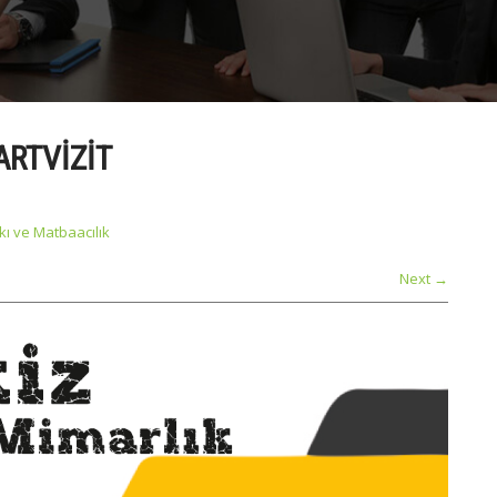
ARTVIZIT
kı ve Matbaacılık
Next
→