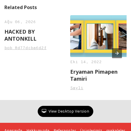
Related Posts
Ağu 06, 2026
HACKED BY
ANTONKILL
bob_8d77dcba6d2f
Eki 14, 2022
Eryaman Pimapen
Tamiri
Sayli
View Desktop Version
Anasayfa
Hakkımızda
Referanslar
Ürünlerimiz
makaleler