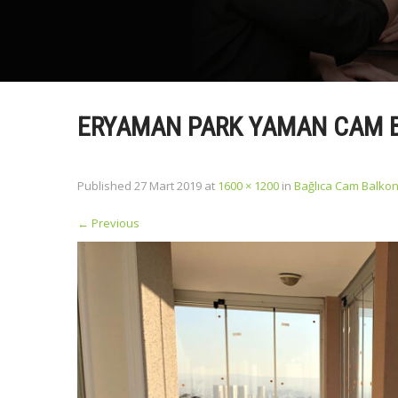
ERYAMAN PARK YAMAN CAM 
Published
27 Mart 2019
at
1600 × 1200
in
Bağlıca Cam Balko
←
Previous