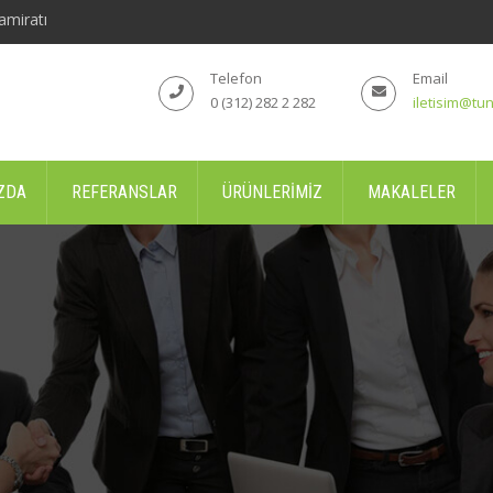
amiratı
Telefon
Email
0 (312) 282 2 282
iletisim@tun
ZDA
REFERANSLAR
ÜRÜNLERIMIZ
MAKALELER