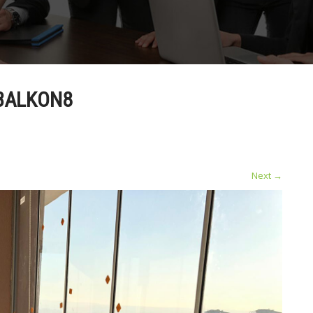
BALKON8
n
Next
→