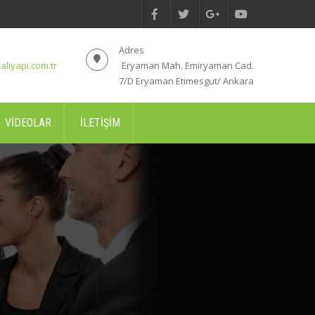
Adres
aliyapi.com.tr
Eryaman Mah. Emiryaman Cad.
7/D Eryaman Etimesgut/ Ankara
VIDEOLAR
İLETIŞIM