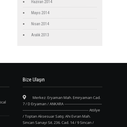
Haziran 2014
Mayıs 2014
Nisan 2014
Aralık 2013
Bize Ulaşın
Merkez: Eryaman Mah. Emiryaman Cad.
ical
7 / D Eryaman / ANKARA ---------------------------------
---------------------------------------------------------- Atölye
/ Toptan Aksesuar Satış: Ahi Evran Mah.
Sincan Sanayi Sit. 236. Cad. 14 / 9 Sincan /