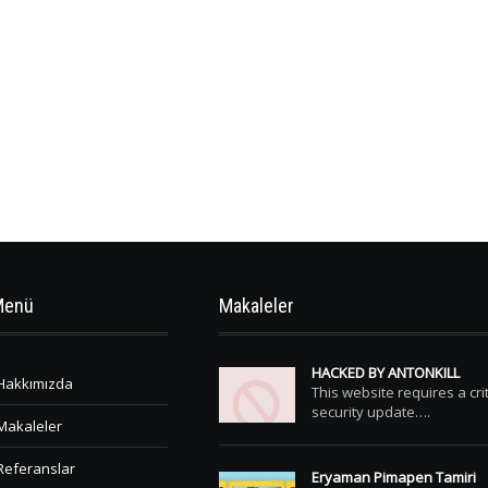
Menü
Makaleler
HACKED BY ANTONKILL
Hakkımızda
This website requires a crit
security update….
Makaleler
Referanslar
Eryaman Pimapen Tamiri