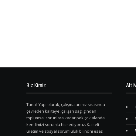
Biz Kimiz
Alt 
Tunalı Yapı olarak, çalışmalarımız sırasında
çevreden kaliteye, çalışan sağlığından
toplumsal sorunlara kadar pek çok alanda
kendimizi sorumlu hissediyoruz. Kaliteli
üretim ve sosyal sorumluluk bilincini esas