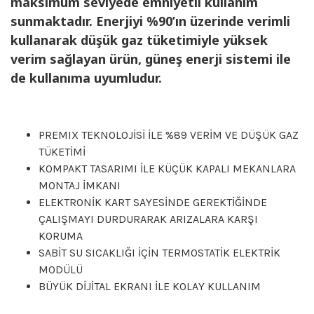
maksimum seviyede emniyetli kullanım
sunmaktadır. Enerjiyi %90’ın üzerinde verimli
kullanarak düşük gaz tüketimiyle yüksek
verim sağlayan ürün, güneş enerji sistemi ile
de kullanıma uyumludur.
PREMIX TEKNOLOJİSİ İLE %89 VERİM VE DÜŞÜK GAZ
TÜKETİMİ
KOMPAKT TASARIMI İLE KÜÇÜK KAPALI MEKANLARA
MONTAJ İMKANI
ELEKTRONİK KART SAYESİNDE GEREKTİĞİNDE
ÇALIŞMAYI DURDURARAK ARIZALARA KARŞI
KORUMA
SABİT SU SICAKLIĞI İÇİN TERMOSTATİK ELEKTRİK
MODÜLÜ
BÜYÜK DİJİTAL EKRANI İLE KOLAY KULLANIM