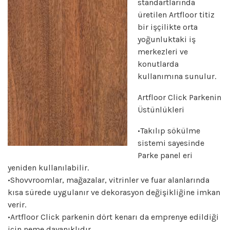
standartlarında
üretilen Artfloor titiz
bir işçilikte orta
yoğunluktaki iş
merkezleri ve
konutlarda
kullanımına sunulur.
Artfloor Click Parkenin
Üstünlükleri
•Takılıp sökülme
sistemi sayesinde
Parke panel eri
yeniden kullanılabilir.
•Shovvroomlar, mağazalar, vitrinler ve fuar alanlarında
kısa sürede uygulanır ve dekorasyon değişikliğine imkan
verir.
•Artfloor Click parkenin dört kenarı da emprenye edildiği
için neme dayanıklıdır.