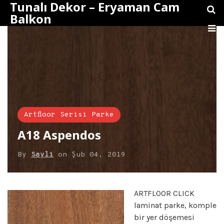
Tunalı Dekor – Eryaman Cam
Balkon
Artfloor Serisi Parke
A18 Aspendos
By
Sayli
on
Şub 04, 2019
ARTFLOOR CLICK
laminat parke, komple
bir yer döşemesi