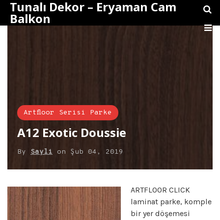
Tunalı Dekor – Eryaman Cam
Balkon
Artfloor Serisi Parke
A12 Exotic Doussie
By
Sayli
on
Şub 04, 2019
ARTFLOOR CLICK
laminat parke, komple
bir yer döşemesi