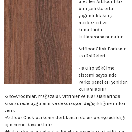
üretilen Artfloor titiz
bir işçilikte orta
yoğunluktaki iş
merkezleri ve
konutlarda
kullanımına sunulur.
Artfloor Click Parkenin
Üstünlükleri
•Takılıp sökülme
sistemi sayesinde
Parke panel eri yeniden
kullanılabilir.
•Shovvroomlar, mağazalar, vitrinler ve fuar alanlarında
kısa sürede uygulanır ve dekorasyon değişikliğine imkan
verir.
•Artfloor Click parkenin dört kenarı da emprenye edildiği
için neme dayanıklıdır.
•Hızlı ve kolay montaj özelliğiyle zamandan ve işçilikten