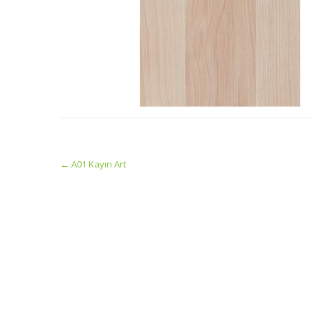
Post
←
A01 Kayın Art
navigation