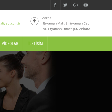
Adres
aliyapi.com.tr
Eryaman Mah. Emiryaman Cad.
7/D Eryaman Etimesgut/ Ankara
VIDEOLAR
İLETIŞIM