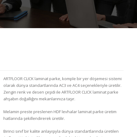
ARTFLOOR CLICK laminat parke, komple bir yer döşemesi sistemi
olarak dünya standartlarında AC3 ve AC4 seçenekleriyle üretilir.
Zengin renk ve desen çeşidi ile ARTFLOOR CLICK laminat parke
ahşabın doğallığını mekanlarınıza taşır.
Melamin preste preslenen HDF levhalar laminat parke üretim
hatlarında şekillendirerek üretilir.
Birinci sınıf bir kalite anlayışıyla dünya standartlarında üretilen