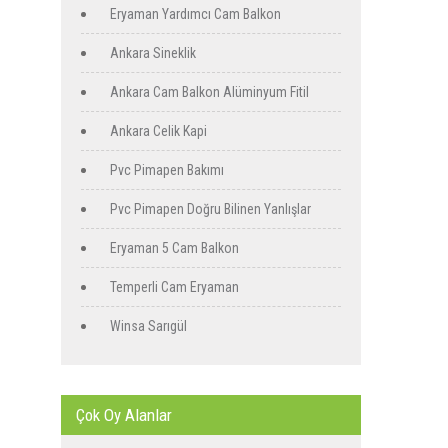
Eryaman Yardımcı Cam Balkon
Ankara Sineklik
Ankara Cam Balkon Alüminyum Fitil
Ankara Celik Kapi
Pvc Pimapen Bakımı
Pvc Pimapen Doğru Bilinen Yanlışlar
Eryaman 5 Cam Balkon
Temperli Cam Eryaman
Winsa Sarıgül
Çok Oy Alanlar