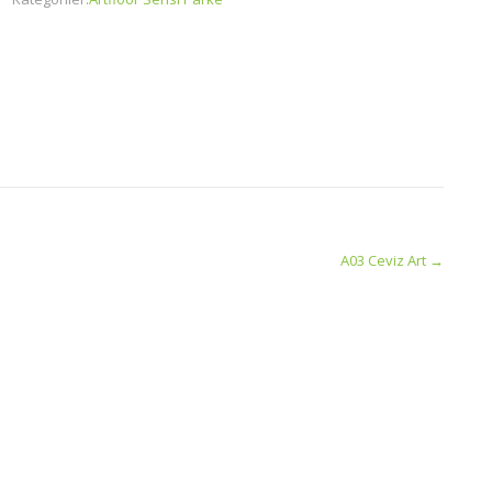
A03 Ceviz Art
→