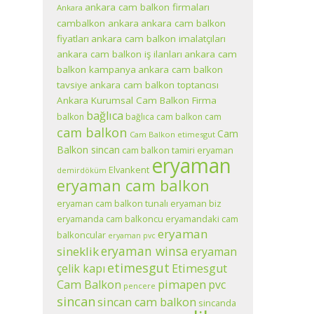
ankara cam balkon firmaları
Ankara
cambalkon ankara
ankara cam balkon
fiyatları
ankara cam balkon imalatçıları
ankara cam balkon iş ilanları
ankara cam
balkon kampanya
ankara cam balkon
tavsiye
ankara cam balkon toptancısı
Ankara Kurumsal Cam Balkon Firma
bağlıca
balkon
bağlıca cam balkon
cam
cam balkon
Cam
Cam Balkon etimesgut
Balkon sincan
cam balkon tamiri eryaman
eryaman
Elvankent
demirdöküm
eryaman cam balkon
eryaman cam balkon tunalı eryaman biz
eryamanda cam balkoncu
eryamandaki cam
eryaman
balkoncular
eryaman pvc
eryaman winsa
sineklik
eryaman
etimesgut
çelik kapı
Etimesgut
pimapen
Cam Balkon
pvc
pencere
sincan
sincan cam balkon
sincanda