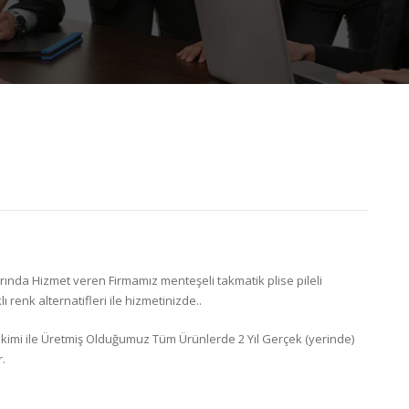
ında Hizmet veren Firmamız menteşeli takmatik plise pileli
ı renk alternatifleri ile hizmetinizde..
irikimi ile Üretmiş Olduğumuz Tüm Ürünlerde 2 Yıl Gerçek (yerinde)
.