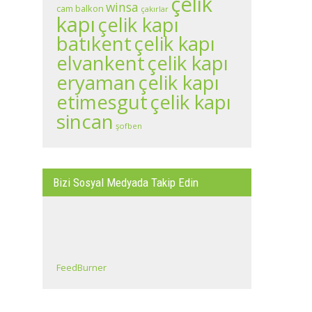
çelik
winsa
cam balkon
çakırlar
kapı
çelik kapı
batıkent
çelik kapı
çelik kapı
elvankent
eryaman
çelik kapı
çelik kapı
etimesgut
sincan
şofben
Bizi Sosyal Medyada Takip Edin
FeedBurner