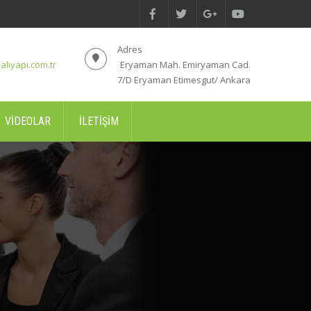
Adres
aliyapi.com.tr
Eryaman Mah. Emiryaman Cad.
7/D Eryaman Etimesgut/ Ankara
VIDEOLAR
İLETIŞIM