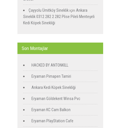
için
Çayyolu Ümitköy Sineklik
Ankara
Sineklik 0312 282 2 282 Plise Pileli Menteşeli
Kedi Köpek Sinekliği
Son Montajlar
HACKED BY ANTONKILL
Eryaman Pimapen Tamiri
Ankara Kedi Köpek Sinekliği
Eryaman Göldekent Winsa Pvc
Eryaman KC Cam Balkon
Eryaman PlayStation Cafe