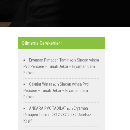
Bilmeniz Gerekenler !
için
Eryaman Pimapen Tamiri
Sincan winsa
Pvc Pencere – Tunalı Dekor – Eryaman Cam
Balkon
için
Çakırlar Winsa
Sincan winsa Pvc
Pencere – Tunalı Dekor – Eryaman Cam
Balkon
için
ANKARA PVC TADİLAT
Eryaman
Pimapen Tamiri - 0312 282 2 282 Ücretsiz
Keşif