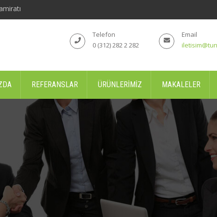
amiratı
Telefon
Email
0 (312) 282 2 282
iletisim@tun
ZDA
REFERANSLAR
ÜRÜNLERIMIZ
MAKALELER