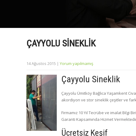
ÇAYYOLU SINEKLIK
14 Ağustos 2015
|
Yorum yapılmamış
Çayyolu Sineklik
Çayyolu Ümitköy Bağlıca Yaşamkent Civar
akordiyon ve stor sineklik çeşitler ve farkl
Firmamız 10 Yıl Tecrübe ve imalat Bilgi B
Garanti Kapsamında Hizmet Vermektedir
Ücretsiz Keşif