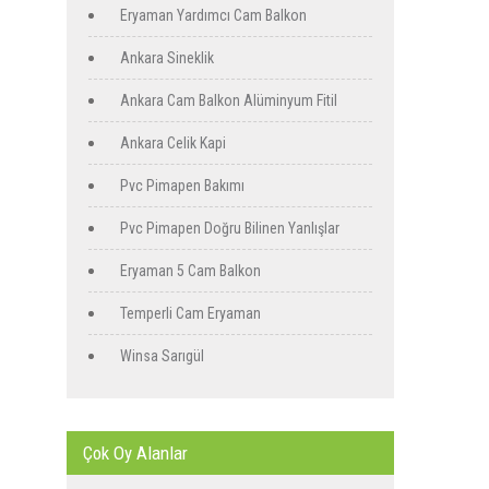
Eryaman Yardımcı Cam Balkon
Ankara Sineklik
Ankara Cam Balkon Alüminyum Fitil
Ankara Celik Kapi
Pvc Pimapen Bakımı
Pvc Pimapen Doğru Bilinen Yanlışlar
Eryaman 5 Cam Balkon
Temperli Cam Eryaman
Winsa Sarıgül
Çok Oy Alanlar