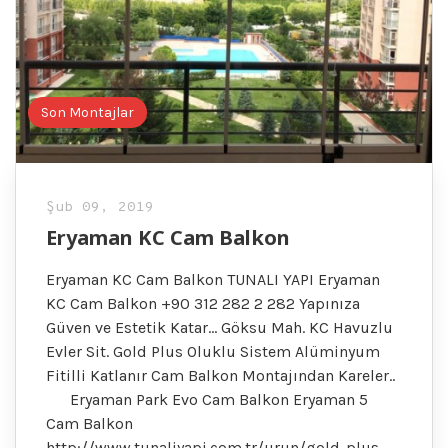
Son Montajlar
Şub 09, 2019
Eryaman KC Cam Balkon
Eryaman KC Cam Balkon TUNALI YAPI Eryaman
KC Cam Balkon +90 312 282 2 282 Yapınıza
Güven ve Estetik Katar… Göksu Mah. KC Havuzlu
Evler Sit. Gold Plus Oluklu Sistem Alüminyum
Fitilli Katlanır Cam Balkon Montajından Kareler..
Eryaman Park Evo Cam Balkon Eryaman 5
Cam Balkon
http://www.tunaliyapi.com.tr/urun/gold-plus-