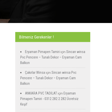
Bilmeniz Gerekenler !
için
Eryaman Pimapen Tamiri
Sincan winsa
Pvc Pencere – Tunalı Dekor – Eryaman Cam
Balkon
için
Çakırlar Winsa
Sincan winsa Pvc
Pencere – Tunalı Dekor – Eryaman Cam
Balkon
için
ANKARA PVC TADİLAT
Eryaman
Pimapen Tamiri - 0312 282 2 282 Ücretsiz
Keşif