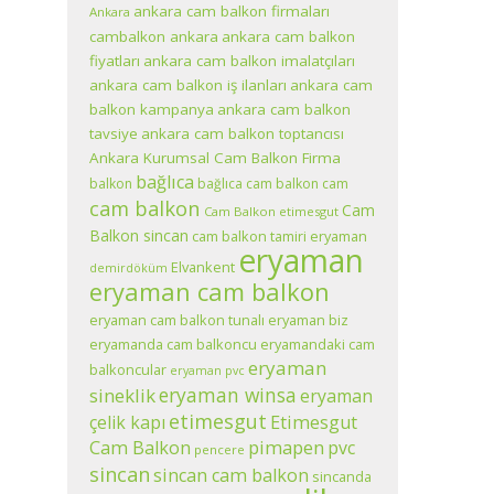
ankara cam balkon firmaları
Ankara
cambalkon ankara
ankara cam balkon
fiyatları
ankara cam balkon imalatçıları
ankara cam balkon iş ilanları
ankara cam
balkon kampanya
ankara cam balkon
tavsiye
ankara cam balkon toptancısı
Ankara Kurumsal Cam Balkon Firma
bağlıca
balkon
bağlıca cam balkon
cam
cam balkon
Cam
Cam Balkon etimesgut
Balkon sincan
cam balkon tamiri eryaman
eryaman
Elvankent
demirdöküm
eryaman cam balkon
eryaman cam balkon tunalı eryaman biz
eryamanda cam balkoncu
eryamandaki cam
eryaman
balkoncular
eryaman pvc
eryaman winsa
sineklik
eryaman
etimesgut
çelik kapı
Etimesgut
pimapen
Cam Balkon
pvc
pencere
sincan
sincan cam balkon
sincanda