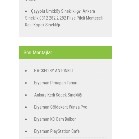
için
Çayyolu Ümitköy Sineklik
Ankara
Sineklik 0312 282 2 282 Plise Pileli Menteşeli
Kedi Köpek Sinekliği
Son Montajlar
HACKED BY ANTONKILL
Eryaman Pimapen Tamiri
Ankara Kedi Köpek Sinekliği
Eryaman Göldekent Winsa Pvc
Eryaman KC Cam Balkon
Eryaman PlayStation Cafe