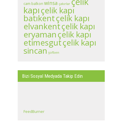
çelik
winsa
cam balkon
çakırlar
kapı
çelik kapı
batıkent
çelik kapı
çelik kapı
elvankent
eryaman
çelik kapı
çelik kapı
etimesgut
sincan
şofben
Bizi Sosyal Medyada Takip Edin
FeedBurner