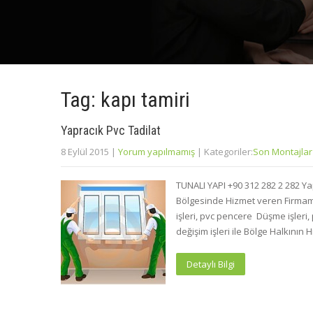
Tag: kapı tamiri
Yapracık Pvc Tadilat
8 Eylül 2015
|
Yorum yapılmamış
| Kategoriler:
Son Montajlar
TUNALI YAPI +90 312 282 2 282 Ya
Bölgesinde Hizmet veren Firmamı
işleri, pvc pencere Düşme işleri, 
değişim işleri ile Bölge Halkının
Detaylı Bilgi