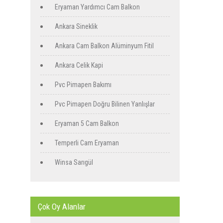
Eryaman Yardımcı Cam Balkon
Ankara Sineklik
Ankara Cam Balkon Alüminyum Fitil
Ankara Celik Kapi
Pvc Pimapen Bakımı
Pvc Pimapen Doğru Bilinen Yanlışlar
Eryaman 5 Cam Balkon
Temperli Cam Eryaman
Winsa Sarıgül
Çok Oy Alanlar