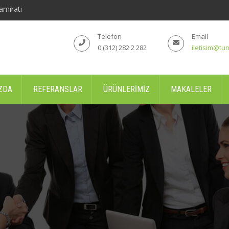
amiratı
Telefon
Email
0 (312) 282 2 282
iletisim@tun
ZDA
REFERANSLAR
ÜRÜNLERIMIZ
MAKALELER