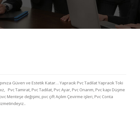
pınıza Güven ve Estetik Katar… Yapracık Pvc Tadilat Yapracık Toki
z, Pvc Tamirat, Pvc Tadilat, Pvc Ayar, Pvc Onarım, Pvc kapı Düşme
pvc Menteşe değişimi, pvc çift Açılım Çevirme işleri, Pvc Conta
 Hizmetindeyiz..