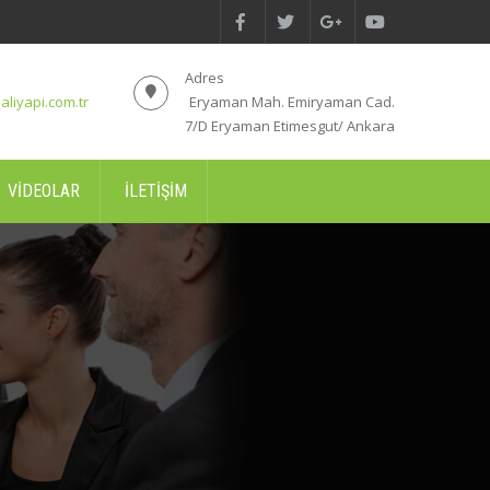
Adres
aliyapi.com.tr
Eryaman Mah. Emiryaman Cad.
7/D Eryaman Etimesgut/ Ankara
VIDEOLAR
İLETIŞIM