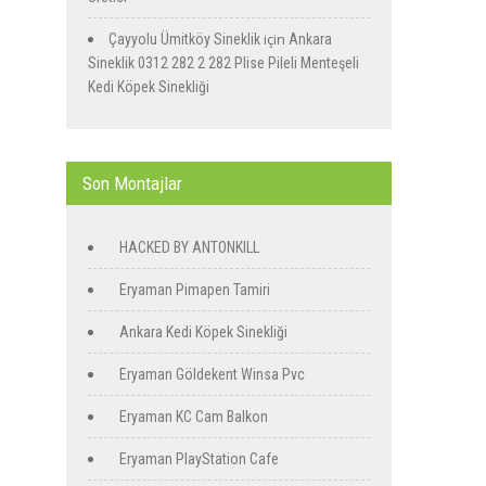
için
Çayyolu Ümitköy Sineklik
Ankara
Sineklik 0312 282 2 282 Plise Pileli Menteşeli
Kedi Köpek Sinekliği
Son Montajlar
HACKED BY ANTONKILL
Eryaman Pimapen Tamiri
Ankara Kedi Köpek Sinekliği
Eryaman Göldekent Winsa Pvc
Eryaman KC Cam Balkon
Eryaman PlayStation Cafe