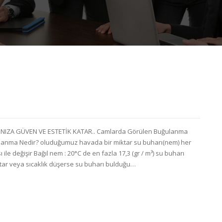
APINIZA GÜVEN VE ESTETİK KATAR.. Camlarda Görülen Buğulanma
anma Nedir? oluduğumuz havada bir miktar su buharı(nem) her
ile değişir Bağıl nem : 20°C de en fazla 17,3 (gr / m³) su buharı
rtar veya sıcaklık düşerse su buharı bulduğu…