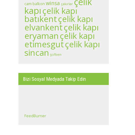
çelik
winsa
cam balkon
çakırlar
kapı
çelik kapı
batıkent
çelik kapı
çelik kapı
elvankent
eryaman
çelik kapı
çelik kapı
etimesgut
sincan
şofben
Bizi Sosyal Medyada Takip Edin
FeedBurner