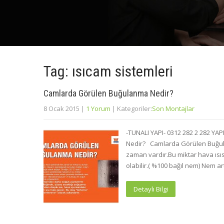
Tag: ısıcam sistemleri
Camlarda Görülen Buğulanma Nedir?
8 Ocak 2015
|
1 Yorum
| Kategoriler:
Son Montajlar
-TUNALI YAPI- 0312 282 2 282 Y
Nedir? Camlarda Görülen Buğul
zaman vardır.Bu miktar hava ısısı 
olabilir.( %100 bağıl nem) Nem a
Detaylı Bilgi