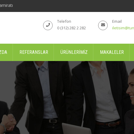
amiratı
Telefon
Email
0 (312) 282 2 282
iletisim@tun
ZDA
REFERANSLAR
ÜRÜNLERIMIZ
MAKALELER