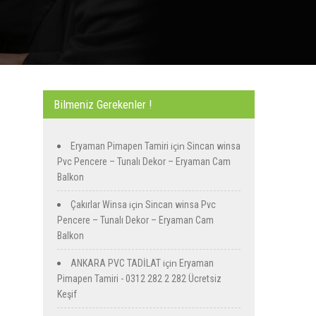
Bilmeniz Gerekenler !
için
Eryaman Pimapen Tamiri
Sincan winsa
Pvc Pencere – Tunalı Dekor – Eryaman Cam
Balkon
için
Çakırlar Winsa
Sincan winsa Pvc
Pencere – Tunalı Dekor – Eryaman Cam
Balkon
için
ANKARA PVC TADİLAT
Eryaman
Pimapen Tamiri - 0312 282 2 282 Ücretsiz
Keşif