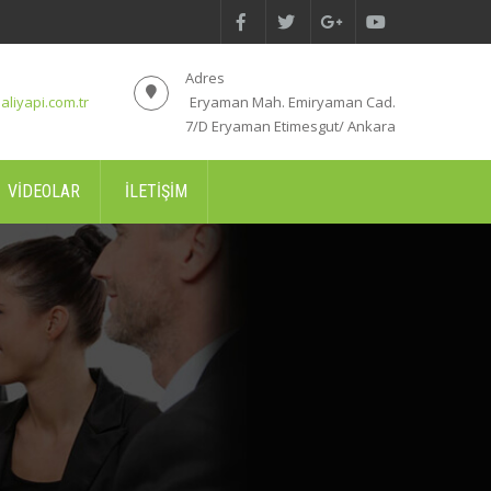
Adres
aliyapi.com.tr
Eryaman Mah. Emiryaman Cad.
7/D Eryaman Etimesgut/ Ankara
VIDEOLAR
İLETIŞIM