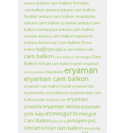
ankara cam balkon firmaları
Ankara
cambalkon ankara
ankara cam balkon
fiyatları
ankara cam balkon imalatçıları
ankara cam balkon iş ilanları
ankara cam
balkon kampanya
ankara cam balkon
tavsiye
ankara cam balkon toptancısı
Ankara Kurumsal Cam Balkon Firma
bağlıca
balkon
bağlıca cam balkon
cam
cam balkon
Cam
Cam Balkon etimesgut
Balkon sincan
cam balkon tamiri eryaman
eryaman
Elvankent
demirdöküm
eryaman cam balkon
eryaman cam balkon tunalı eryaman biz
eryamanda cam balkoncu
eryamandaki cam
eryaman
balkoncular
eryaman pvc
eryaman winsa
sineklik
eryaman
etimesgut
çelik kapı
Etimesgut
pimapen
Cam Balkon
pvc
pencere
sincan
sincan cam balkon
sincanda