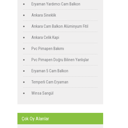
Eryaman Yardımcı Cam Balkon
Ankara Sineklik
Ankara Cam Balkon Alüminyum Fitil
Ankara Celik Kapi
Pvc Pimapen Bakımı
Pvc Pimapen Doğru Bilinen Yanlışlar
Eryaman 5 Cam Balkon
Temperli Cam Eryaman
Winsa Sarıgül
Çok Oy Alanlar