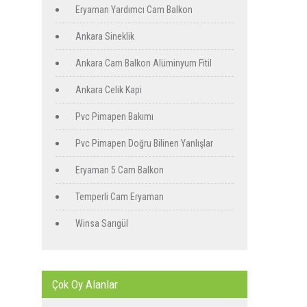
Eryaman Yardımcı Cam Balkon
Ankara Sineklik
Ankara Cam Balkon Alüminyum Fitil
Ankara Celik Kapi
Pvc Pimapen Bakımı
Pvc Pimapen Doğru Bilinen Yanlışlar
Eryaman 5 Cam Balkon
Temperli Cam Eryaman
Winsa Sarıgül
Çok Oy Alanlar