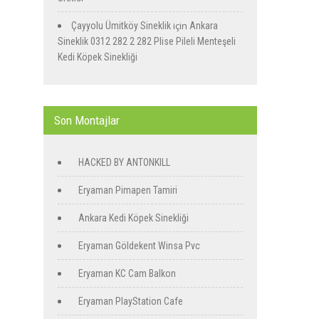
için
Çayyolu Ümitköy Sineklik
Ankara
Sineklik 0312 282 2 282 Plise Pileli Menteşeli
Kedi Köpek Sinekliği
Son Montajlar
HACKED BY ANTONKILL
Eryaman Pimapen Tamiri
Ankara Kedi Köpek Sinekliği
Eryaman Göldekent Winsa Pvc
Eryaman KC Cam Balkon
Eryaman PlayStation Cafe