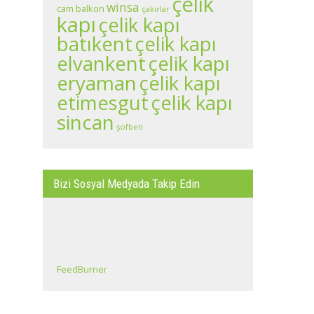
çelik
winsa
cam balkon
çakırlar
kapı
çelik kapı
batıkent
çelik kapı
çelik kapı
elvankent
eryaman
çelik kapı
çelik kapı
etimesgut
sincan
şofben
Bizi Sosyal Medyada Takip Edin
FeedBurner