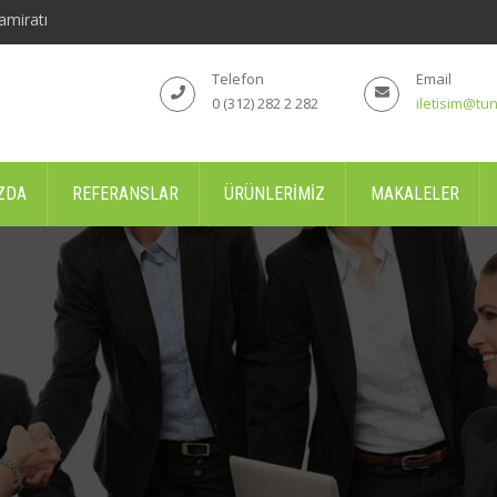
amiratı
Telefon
Email
0 (312) 282 2 282
iletisim@tun
ZDA
REFERANSLAR
ÜRÜNLERIMIZ
MAKALELER