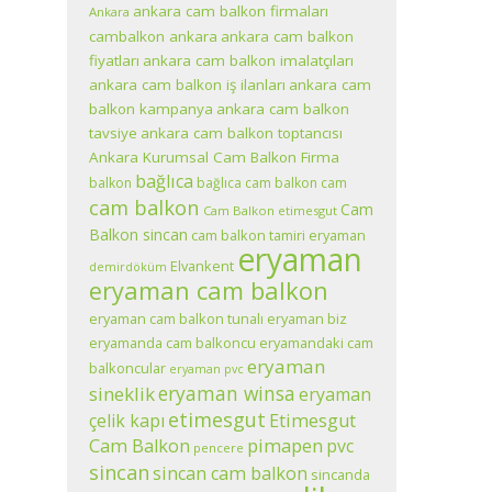
ankara cam balkon firmaları
Ankara
cambalkon ankara
ankara cam balkon
fiyatları
ankara cam balkon imalatçıları
ankara cam balkon iş ilanları
ankara cam
balkon kampanya
ankara cam balkon
tavsiye
ankara cam balkon toptancısı
Ankara Kurumsal Cam Balkon Firma
bağlıca
balkon
bağlıca cam balkon
cam
cam balkon
Cam
Cam Balkon etimesgut
Balkon sincan
cam balkon tamiri eryaman
eryaman
Elvankent
demirdöküm
eryaman cam balkon
eryaman cam balkon tunalı eryaman biz
eryamanda cam balkoncu
eryamandaki cam
eryaman
balkoncular
eryaman pvc
eryaman winsa
sineklik
eryaman
etimesgut
çelik kapı
Etimesgut
pimapen
Cam Balkon
pvc
pencere
sincan
sincan cam balkon
sincanda