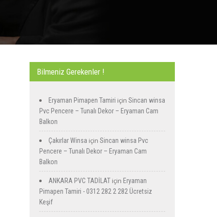
Bilmeniz Gerekenler !
için
Eryaman Pimapen Tamiri
Sincan winsa
Pvc Pencere – Tunalı Dekor – Eryaman Cam
Balkon
için
Çakırlar Winsa
Sincan winsa Pvc
Pencere – Tunalı Dekor – Eryaman Cam
Balkon
için
ANKARA PVC TADİLAT
Eryaman
Pimapen Tamiri - 0312 282 2 282 Ücretsiz
Keşif