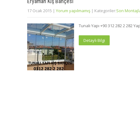
Eryaman Kış Bahçesi
17 Ocak 2015
|
Yorum yapılmamış
| Kategoriler:
Son Montajl
Tunalı Yapı +90 312 282 2 282 Y
Detaylı Bilgi