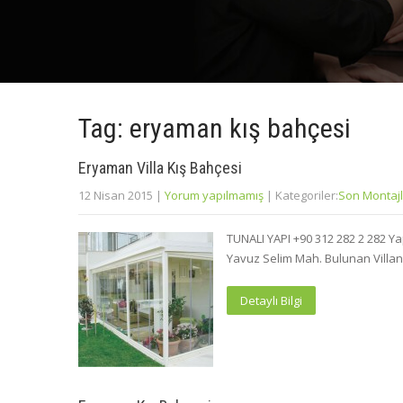
Tag: eryaman kış bahçesi
Eryaman Villa Kış Bahçesi
12 Nisan 2015
|
Yorum yapılmamış
| Kategoriler:
Son Montajl
TUNALI YAPI +90 312 282 2 282 Y
Yavuz Selim Mah. Bulunan Villan
Detaylı Bilgi