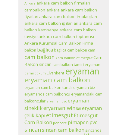
ankara cam balkon firmaları
Ankara
cambalkon ankara
ankara cam balkon
fiyatları
ankara cam balkon imalatçıları
ankara cam balkon iş ilanları
ankara cam
balkon kampanya
ankara cam balkon
tavsiye
ankara cam balkon toptancısı
Ankara Kurumsal Cam Balkon Firma
bağlıca
balkon
bağlıca cam balkon
cam
cam balkon
Cam
Cam Balkon etimesgut
Balkon sincan
cam balkon tamiri eryaman
eryaman
Elvankent
demirdöküm
eryaman cam balkon
eryaman cam balkon tunalı eryaman biz
eryamanda cam balkoncu
eryamandaki cam
eryaman
balkoncular
eryaman pvc
eryaman winsa
sineklik
eryaman
etimesgut
çelik kapı
Etimesgut
pimapen
Cam Balkon
pvc
pencere
sincan
sincan cam balkon
sincanda