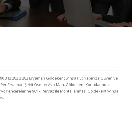
90 312 282 2 282 Eryaman Göldekent winsa Pvc Yapınıza Güven ve
 Pvc Eryaman Şehit Osman Avcı Mah. Göldekent Konutlarında
vc Pencerelerine 90’lık Pervaz ile Montajlanması Göldekent Winsa
insa