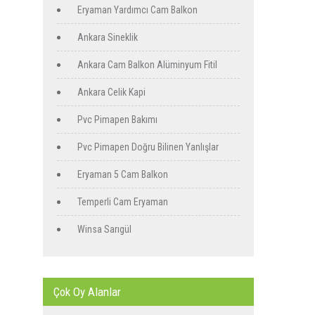
Eryaman Yardımcı Cam Balkon
Ankara Sineklik
Ankara Cam Balkon Alüminyum Fitil
Ankara Celik Kapi
Pvc Pimapen Bakımı
Pvc Pimapen Doğru Bilinen Yanlışlar
Eryaman 5 Cam Balkon
Temperli Cam Eryaman
Winsa Sarıgül
Çok Oy Alanlar