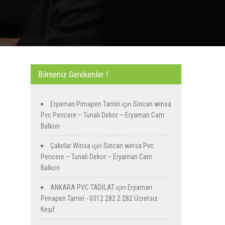
Bilmeniz Gerekenler !
için
Eryaman Pimapen Tamiri
Sincan winsa
Pvc Pencere – Tunalı Dekor – Eryaman Cam
Balkon
için
Çakırlar Winsa
Sincan winsa Pvc
Pencere – Tunalı Dekor – Eryaman Cam
Balkon
için
ANKARA PVC TADİLAT
Eryaman
Pimapen Tamiri - 0312 282 2 282 Ücretsiz
Keşif