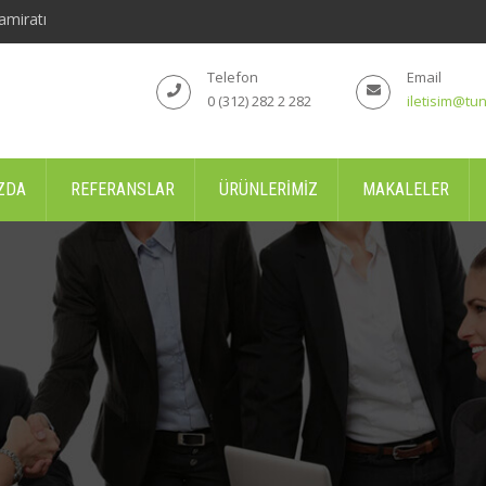
amiratı
Telefon
Email
0 (312) 282 2 282
iletisim@tun
ZDA
REFERANSLAR
ÜRÜNLERIMIZ
MAKALELER