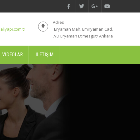
Adres
aliyapi.com.tr
Eryaman Mah. Emiryaman Cad.
7/D Eryaman Etimesgut/ Ankara
VIDEOLAR
İLETIŞIM