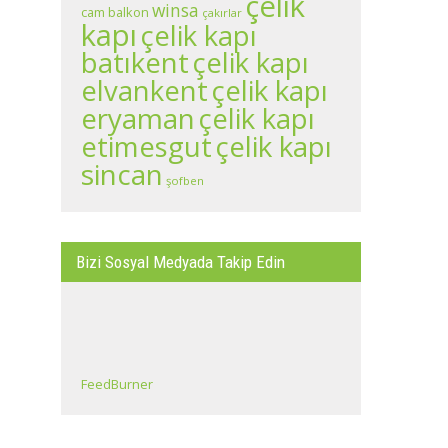
çelik
winsa
cam balkon
çakırlar
kapı
çelik kapı
batıkent
çelik kapı
çelik kapı
elvankent
eryaman
çelik kapı
çelik kapı
etimesgut
sincan
şofben
Bizi Sosyal Medyada Takip Edin
FeedBurner