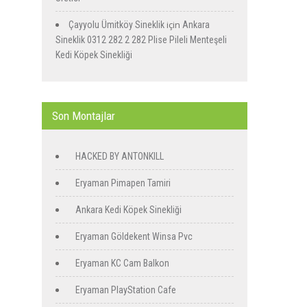
için
Çayyolu Ümitköy Sineklik
Ankara
Sineklik 0312 282 2 282 Plise Pileli Menteşeli
Kedi Köpek Sinekliği
Son Montajlar
HACKED BY ANTONKILL
Eryaman Pimapen Tamiri
Ankara Kedi Köpek Sinekliği
Eryaman Göldekent Winsa Pvc
Eryaman KC Cam Balkon
Eryaman PlayStation Cafe