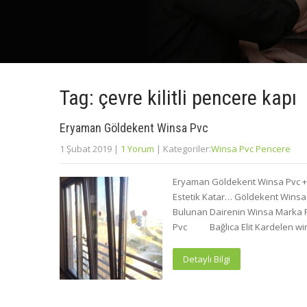
Tag: çevre kilitli pencere kapı
Eryaman Göldekent Winsa Pvc
1 Şubat 2019
|
1 Yorum
| Kategoriler:
Winsa Pvc Pencere
Eryaman Göldekent Winsa Pvc +
Estetik Katar… Göldekent Winsa
Bulunan Dairenin Winsa Marka P
Pvc Bağlıca Elit Kardelen w
Detaylı Bilgi