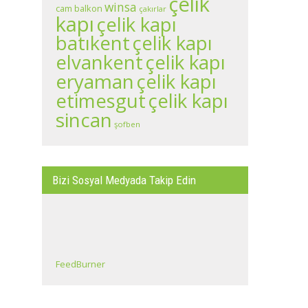
çelik
winsa
cam balkon
çakırlar
kapı
çelik kapı
batıkent
çelik kapı
çelik kapı
elvankent
eryaman
çelik kapı
çelik kapı
etimesgut
sincan
şofben
Bizi Sosyal Medyada Takip Edin
FeedBurner