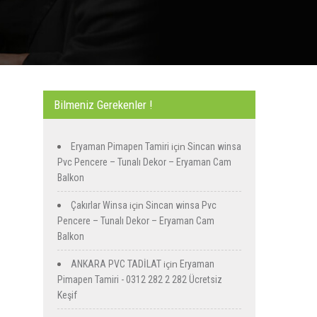
Bilmeniz Gerekenler !
için
Eryaman Pimapen Tamiri
Sincan winsa
Pvc Pencere – Tunalı Dekor – Eryaman Cam
Balkon
için
Çakırlar Winsa
Sincan winsa Pvc
Pencere – Tunalı Dekor – Eryaman Cam
Balkon
için
ANKARA PVC TADİLAT
Eryaman
Pimapen Tamiri - 0312 282 2 282 Ücretsiz
Keşif