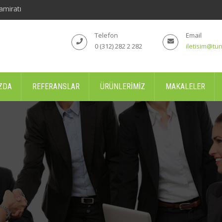
amiratı
Telefon
Email
0 (312) 282 2 282
iletisim@tun
ZDA
REFERANSLAR
ÜRÜNLERIMIZ
MAKALELER