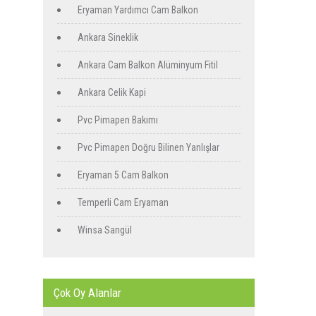
Eryaman Yardımcı Cam Balkon
Ankara Sineklik
Ankara Cam Balkon Alüminyum Fitil
Ankara Celik Kapi
Pvc Pimapen Bakımı
Pvc Pimapen Doğru Bilinen Yanlışlar
Eryaman 5 Cam Balkon
Temperli Cam Eryaman
Winsa Sarıgül
Çok Oy Alanlar