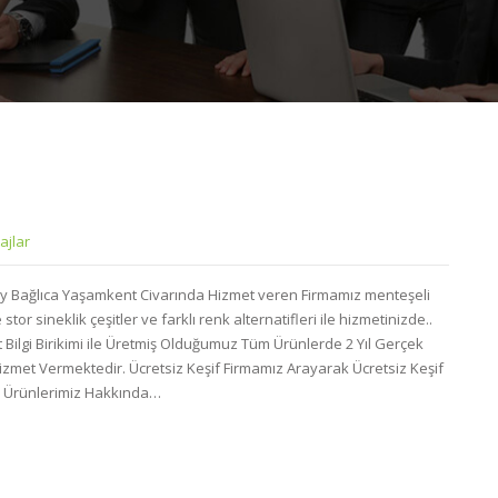
ajlar
öy Bağlıca Yaşamkent Civarında Hizmet veren Firmamız menteşeli
stor sineklik çeşitler ve farklı renk alternatifleri ile hizmetinizde..
t Bilgi Birikimi ile Üretmiş Olduğumuz Tüm Ürünlerde 2 Yıl Gerçek
zmet Vermektedir. Ücretsiz Keşif Firmamız Arayarak Ücretsiz Keşif
a Ürünlerimiz Hakkında…