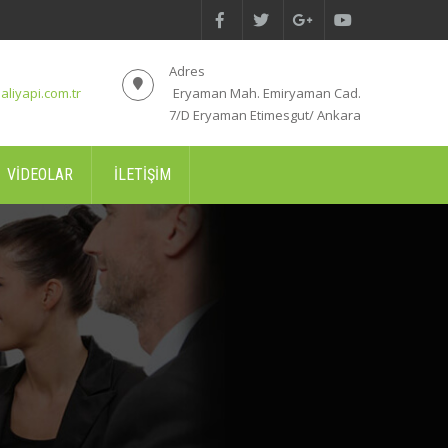
Adres
aliyapi.com.tr
Eryaman Mah. Emiryaman Cad.
7/D Eryaman Etimesgut/ Ankara
VIDEOLAR
İLETIŞIM