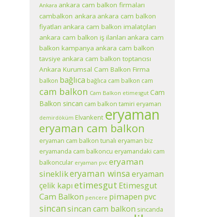
ankara cam balkon firmaları
Ankara
cambalkon ankara
ankara cam balkon
fiyatları
ankara cam balkon imalatçıları
ankara cam balkon iş ilanları
ankara cam
balkon kampanya
ankara cam balkon
tavsiye
ankara cam balkon toptancısı
Ankara Kurumsal Cam Balkon Firma
bağlıca
balkon
bağlıca cam balkon
cam
cam balkon
Cam
Cam Balkon etimesgut
Balkon sincan
cam balkon tamiri eryaman
eryaman
Elvankent
demirdöküm
eryaman cam balkon
eryaman cam balkon tunalı eryaman biz
eryamanda cam balkoncu
eryamandaki cam
eryaman
balkoncular
eryaman pvc
eryaman winsa
sineklik
eryaman
etimesgut
çelik kapı
Etimesgut
pimapen
Cam Balkon
pvc
pencere
sincan
sincan cam balkon
sincanda