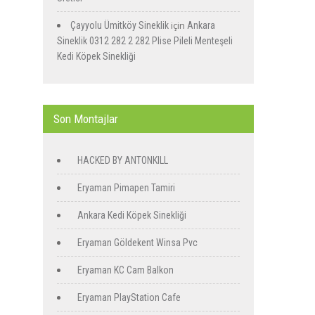
için
Çayyolu Ümitköy Sineklik
Ankara
Sineklik 0312 282 2 282 Plise Pileli Menteşeli
Kedi Köpek Sinekliği
Son Montajlar
HACKED BY ANTONKILL
Eryaman Pimapen Tamiri
Ankara Kedi Köpek Sinekliği
Eryaman Göldekent Winsa Pvc
Eryaman KC Cam Balkon
Eryaman PlayStation Cafe