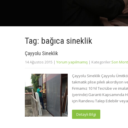
Tag: bağıca sineklik
Çayyolu Sineklik
14 Ağustos 2015
|
Yorum yapılmamış
| Kategoriler:
Son Mont
Çayyolu Sineklik Çayyolu Ümitk
takmatik plise pileli akordiyon ve 
Firmamız 10 Yıl Tecrübe ve imala
(yerinde) Garanti Kapsamında Hi
için Randevu Talep Edebilir vey
Detaylı Bilgi