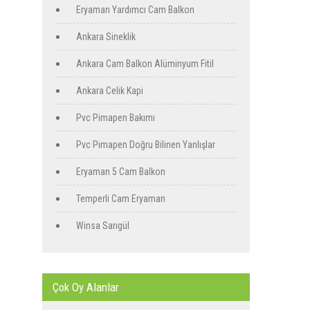
Eryaman Yardımcı Cam Balkon
Ankara Sineklik
Ankara Cam Balkon Alüminyum Fitil
Ankara Celik Kapi
Pvc Pimapen Bakımı
Pvc Pimapen Doğru Bilinen Yanlışlar
Eryaman 5 Cam Balkon
Temperli Cam Eryaman
Winsa Sarıgül
Çok Oy Alanlar