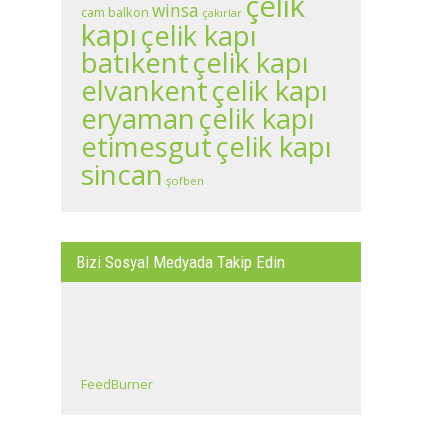
çelik
winsa
cam balkon
çakırlar
kapı
çelik kapı
batıkent
çelik kapı
çelik kapı
elvankent
eryaman
çelik kapı
çelik kapı
etimesgut
sincan
şofben
Bizi Sosyal Medyada Takip Edin
FeedBurner