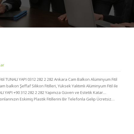
lar
il TUNALI YAPI 0312 282 2 282 Ankara Cam Balkon Alüminyum Fitil
m balkon Şeffaf Silikon Fitilleri, Yüksek Yalıtımlı Alüminyum Fitil ile
NALI YAPI +90 312 282 2 282 Yapınıza Güven ve Estetik Katar…
larınızın Eskimiş Plastik Fitillerini Bir Telefonla Gelip Ücretsiz…