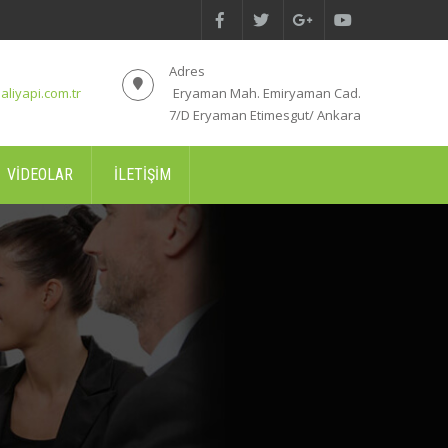
Adres
aliyapi.com.tr
Eryaman Mah. Emiryaman Cad.
7/D Eryaman Etimesgut/ Ankara
VIDEOLAR
İLETIŞIM