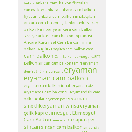
ankara cam balkon firmaları
Ankara
cambalkon ankara
ankara cam balkon
fiyatları
ankara cam balkon imalatçıları
ankara cam balkon iş ilanları
ankara cam
balkon kampanya
ankara cam balkon
tavsiye
ankara cam balkon toptancısı
Ankara Kurumsal Cam Balkon Firma
bağlıca
balkon
bağlıca cam balkon
cam
cam balkon
Cam
Cam Balkon etimesgut
Balkon sincan
cam balkon tamiri eryaman
eryaman
Elvankent
demirdöküm
eryaman cam balkon
eryaman cam balkon tunalı eryaman biz
eryamanda cam balkoncu
eryamandaki cam
eryaman
balkoncular
eryaman pvc
eryaman winsa
sineklik
eryaman
etimesgut
çelik kapı
Etimesgut
pimapen
Cam Balkon
pvc
pencere
sincan
sincan cam balkon
sincanda