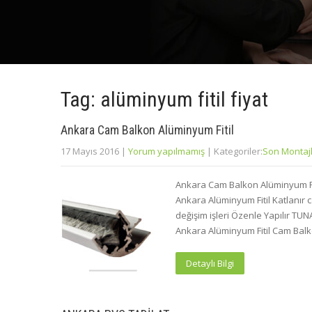
Tag: alüminyum fitil fiyat
Ankara Cam Balkon Alüminyum Fitil
17 Mayıs 2016
|
Yorum yapılmamış
| Kategoriler:
Son Montaj
Ankara Cam Balkon Alüminyum Fit
Ankara Alüminyum Fitil Katlanır ca
değişim işleri Özenle Yapılır TU
Ankara Alüminyum Fitil Cam Balkon
Detaylı Bilgi