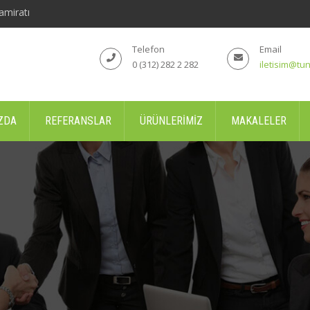
amiratı
Telefon
Email
0 (312) 282 2 282
iletisim@tun
ZDA
REFERANSLAR
ÜRÜNLERIMIZ
MAKALELER