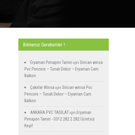
Bilmeniz Gerekenler !
için
Eryaman Pimapen Tamiri
Sincan winsa
Pvc Pencere – Tunalı Dekor – Eryaman Cam
Balkon
için
Çakırlar Winsa
Sincan winsa Pvc
Pencere – Tunalı Dekor – Eryaman Cam
Balkon
için
ANKARA PVC TADİLAT
Eryaman
Pimapen Tamiri - 0312 282 2 282 Ücretsiz
Keşif