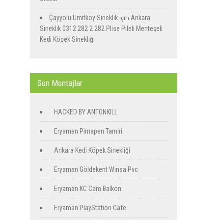
için
Çayyolu Ümitköy Sineklik
Ankara
Sineklik 0312 282 2 282 Plise Pileli Menteşeli
Kedi Köpek Sinekliği
Son Montajlar
HACKED BY ANTONKILL
Eryaman Pimapen Tamiri
Ankara Kedi Köpek Sinekliği
Eryaman Göldekent Winsa Pvc
Eryaman KC Cam Balkon
Eryaman PlayStation Cafe